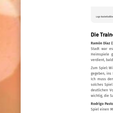
Logo Basketballlö
Die Trai
Ramón Díaz (
Stadt war es
Heimspiele g
verdient, bal
Zum Spiel: Wi
gegeben, ins 
Ich muss den
solches Spiel
deutlichen V
wichtig, die 
Rodrigo Past
Spiel einen M