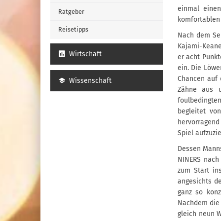
einmal einen
Ratgeber
komfortablen 
Reisetipps
Nach dem Sei
Kajami-Keane 
Wirtschaft
er acht Punkt
ein. Die Löwe
Chancen auf d
Wissenschaft
Zähne aus u
foulbedingten
begleitet vo
hervorragend
Spiel aufzuzi
Dessen Mannsc
NINERS nach 
zum Start ins
angesichts d
ganz so konz
Nachdem die G
gleich neun W