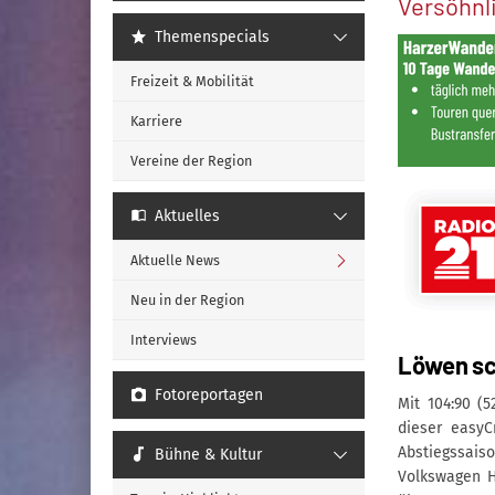
Versöhnl
Themenspecials
Freizeit & Mobilität
Karriere
Vereine der Region
Aktuelles
Aktuelle News
Neu in der Region
Interviews
Löwen sc
Fotoreportagen
Mit 104:90 (
dieser easyC
Abstiegssais
Bühne & Kultur
Volkswagen H