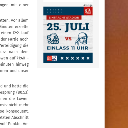
ngen mit einer
Anzeige
tten. Vor allem
inuten erzielte
einen 12:2-Lauf
der Partie noch
erteidigung die
Kurz nach dem
öwen auf 71:40 –
Minuten hinweg
ommen und unser
ld und hatte die
rsprung (80:53)
ahmen die Löwen
nsiv nicht mehr
se konsequent.
etzten Abschnitt
wölf Punkte. Am