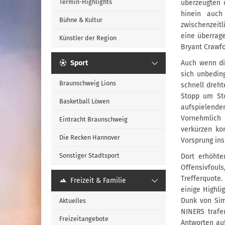
Termin-Highlights
überzeugten d
hinein auch
Bühne & Kultur
zwischenzeit
eine überrage
Künstler der Region
Bryant Crawfo
Sport
Auch wenn di
sich unbedin
Braunschweig Lions
schnell dreht
Stopp um Sto
Basketball Löwen
aufspielend
Vornehmlich 
Eintracht Braunschweig
verkürzen ko
Die Recken Hannover
Vorsprung ins 
Sonstiger Stadtsport
Dort erhöhte
Offensivfoul
Trefferquote
Freizeit & Familie
einige Highli
Dunk von Simi
Aktuelles
NINERS trafe
Freizeitangebote
Antworten auf