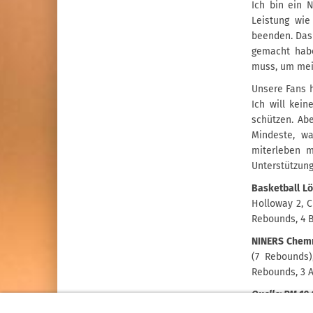
Ich bin ein 
Leistung wie
beenden. Das 
gemacht habe
muss, um mein
Unsere Fans h
Ich will kei
schützen. Abe
Mindeste, wa
miterleben m
Unterstützung
Basketball L
Holloway 2, C
Rebounds, 4 B
NINERS Chemn
(7 Rebounds)
Rebounds, 3 A
Quelle: PM 10