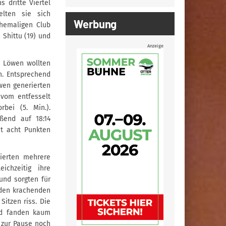
s dritte Viertel
elten sie sich
Werbung
ehemaligen Club
 Shittu (19) und
Anzeige
e Löwen wollten
n. Entsprechend
öwen generierten
 vom entfesselt
bei (5. Min.).
ßend auf 18:14
it acht Punkten
zierten mehrere
ichzeitig ihre
und sorgten für
 den krachenden
itzen riss. Die
nd fanden kaum
 zur Pause noch