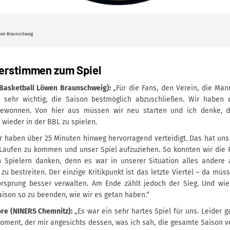
wen Braunschweig
nerstimmen zum Spiel
Basketball Löwen Braunschweig):
„Für die Fans, den Verein, die Man
 sehr wichtig, die Saison bestmöglich abzuschließen. Wir haben d
ewonnen. Von hier aus müssen wir neu starten und ich denke, d
d wieder in der BBL zu spielen.
r haben über 25 Minuten hinweg hervorragend verteidigt. Das hat uns
Laufen zu kommen und unser Spiel aufzuziehen. So konnten wir die P
 Spielern danken, denn es war in unserer Situation alles andere a
 zu bestreiten. Der einzige Kritikpunkt ist das letzte Viertel – da müs
orsprung besser verwalten. Am Ende zählt jedoch der Sieg. Und wie
Saison so zu beenden, wie wir es getan haben.“
ore (NINERS Chemnitz):
„Es war ein sehr hartes Spiel für uns. Leider 
oment, der mir angesichts dessen, was ich sah, die gesamte Saison v