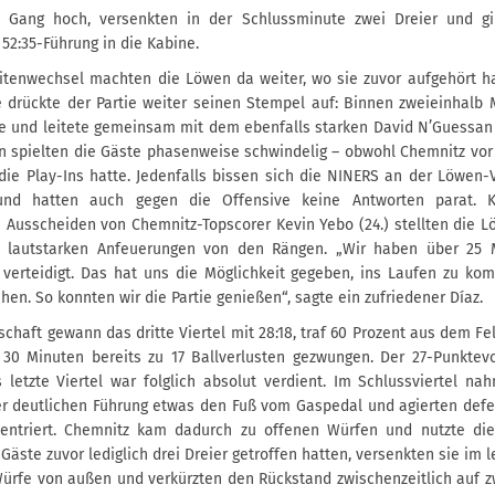
 Gang hoch, versenkten in der Schlussminute zwei Dreier und gi
52:35-Führung in die Kabine.
tenwechsel machten die Löwen da weiter, wo sie zuvor aufgehört ha
drückte der Partie weiter seinen Stempel auf: Binnen zweieinhalb M
e und leitete gemeinsam mit dem ebenfalls starken David N’Guessan 
n spielten die Gäste phasenweise schwindelig – obwohl Chemnitz vor 
ie Play-Ins hatte. Jedenfalls bissen sich die NINERS an der Löwen-V
nd hatten auch gegen die Offensive keine Antworten parat. 
 Ausscheiden von Chemnitz-Topscorer Kevin Yebo (24.) stellten die L
n lautstarken Anfeuerungen von den Rängen. „Wir haben über 25 
 verteidigt. Das hat uns die Möglichkeit gegeben, ins Laufen zu k
ehen. So konnten wir die Partie genießen“, sagte ein zufriedener Díaz.
haft gewann das dritte Viertel mit 28:18, traf 60 Prozent aus dem Fe
30 Minuten bereits zu 17 Ballverlusten gezwungen. Der 27-Punktevo
 letzte Viertel war folglich absolut verdient. Im Schlussviertel n
er deutlichen Führung etwas den Fuß vom Gaspedal und agierten defe
entriert. Chemnitz kam dadurch zu offenen Würfen und nutzte die
äste zuvor lediglich drei Dreier getroffen hatten, versenkten sie im l
ürfe von außen und verkürzten den Rückstand zwischenzeitlich auf z