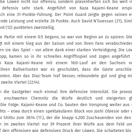
ie Löwen nicht nur offensiv, sondern präsentierten sich bis weit in
 defensiv sehr stark. Angeführt von Kaza Kajami-Keane erspi
lich eine 31-Punkte-Führung. Der Point Guard zeigte gegen seinen 
nde Leistung und erzielte 26 Punkte. Auch David N’Guessan (21), Simi
rd (12) punkteten zweistellig.
e Partie mit einem 0:5 begann, so war von Beginn an zu spüren: Di
gt mit einem Sieg aus der Saison und von ihren Fans verabschiede
en sie das Spiel – vor allem dank einer starken Verteidigung. Die L
pp, kamen so in ihr schnelles Angriffsspiel und zogen angeführt
en Kaza Kajami-Keane mit einem 16:0-Lauf an den Sachsen vor
ihren Ballverlusten war es geschuldet, dass die Gäste anschlie
nnten. Aber das Díaz-Team traf besser, reboundete gut und ging m
zweite Viertel (22:14).
n die Gastgeber noch einmal ihre defensive Intensität. Sie provo
s, erschwerten Chemnitz die Würfe deutlich und steigerten gle
. Die Folge: Kajami-Keane und Co. bauten den Vorsprung weiter aus 
ghts – etwa durch einen spektakulären Block von Joshi Obiesie oder
 Shittu zum 38:14 (17.), der die knapp 4.200 Zuschauenden von den S
n im zweiten Viertel nur 39 Prozent ihrer Würfe aus dem Feld u
 den offensiven wie defensiven Druck der Löwen. Die schalteten bis