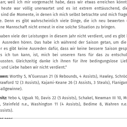
Narr, weil ich mir vorgemacht habe, dass wir etwas erreichen könnt
 heute war völlig unerwartet und es ist extrem enttäuschend, di
sind die Momente, in denen ich mich selbst betrachte und mich frage
. Denn es gibt wahrscheinlich viele Dinge, die ich neu bewerten
e Mannschaft nicht erneut in eine solche Situation zu bringen.
aben viele der Leistungen in diesem Jahr nicht verdient, und es gibt
ne Ausreden hören. Das habe ich während der Saison getan, um di
r es gibt keine Ausreden dafür, dass wir keine bessere Saison gesp
s ich tun kann, ist, mich bei unseren Fans für das zu entschul
ussten. Gleichzeitig danke ich ihnen für ihre bedingungslose Lie
 und Liebe haben wir nicht verdient.“
öwen:
Worthy 5, N’Guessan 21 (6 Rebounds, 4 Assists), Hawley, Schröd
rawford 12 (3 Assists), Kajami-Keane 26 (3 Assists, 3 Steals), Flanigan 
allgewinne).
itz:
Yebo 4, Uguak 10, Davis 22 (5 Assists), Schakel, Newman III 10, M
, Steinfeld n.e., Washington 11 (4 Assists), Bedime 8, Wahren n.e
ssists).
.05.2026