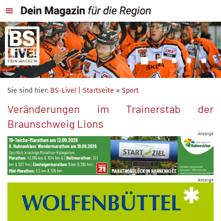
Sie sind hier:
BS-Live! | Startseite
»
Sport
Veränderungen im Trainerstab der
Braunschweig Lions
Anzeige
Anzeige