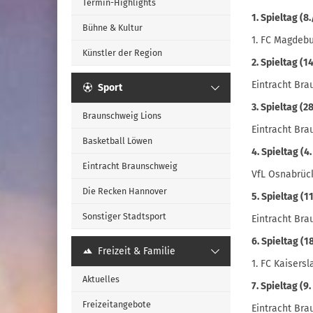
Termin-Highlights
1. Spieltag (8
Bühne & Kultur
1. FC Magdebu
Künstler der Region
2. Spieltag (1
Eintracht Br
Sport
3. Spieltag (2
Braunschweig Lions
Eintracht Br
Basketball Löwen
4. Spieltag (4
Eintracht Braunschweig
VfL Osnabrück
Die Recken Hannover
5. Spieltag (1
Sonstiger Stadtsport
Eintracht Br
6. Spieltag (1
Freizeit & Familie
1. FC Kaisers
Aktuelles
7. Spieltag (9
Freizeitangebote
Eintracht Bra