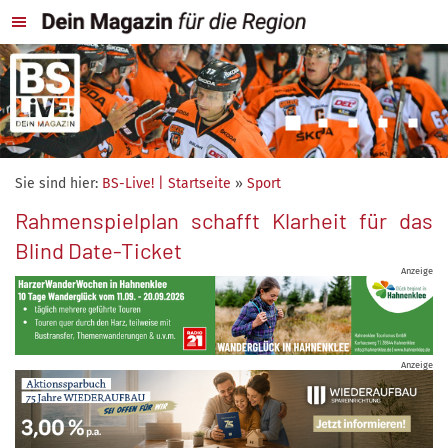
Sie sind hier:
BS-Live! | Startseite
»
Sport
Rahmenspielplan schafft Klarheit für das
Blind Date-Ticket
Anzeige
Anzeige