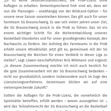
„Es ist keine Selbstverständlichkeit, die ProA-Lizenz ohne
Auflagen zu erhalten. Dementsprechend froh sind wir, dass wir
nun die Planungen – unabhängig von der Wildcard-Option – für
unsere neue Saison vorantreiben können. Das gilt auch für unser
Farmteam SG Braunschweig. Es war seit vielen Jahren unser Ziel,
die SG Braunschweig zurück in die ProB zu führen. Das ist ein
enorm wichtiger Schritt für die Weiterentwicklung unseres
Basketball-Standortes und für unser grundlegendes Konzept, den
Nachwuchs zu fördern. Der Aufstieg des Farmteams in die ProB
erhöht unsere Attraktivität. Jetzt gilt es, gemeinsam mit der SG
Braunschweig die Weichen für einen Verbleib in dieser Liga zu
stellen“, sagt Löwen-Geschäftsführer Nils Mittmann und ergänzt:
„In diesem Zusammenhang möchte ich mich auch herzlich für
die gute Zusammenarbeit mit der SG Braunschweig bedanken –
nicht nur grundsätzlich, sondern insbesondere auch im Zuge des
Lizenzierungsverfahrens. Gemeinsam blicken wir auf eine
vielversprechende Zukunft."
Sollten die Auflagen für die ProB-Lizenz, die vornehmlich die
Spielstätte betreffen, erfüllt werden – wovon auszugehen ist –,
wird das Teilnahmerecht der SG Braunschweig an die Basketball