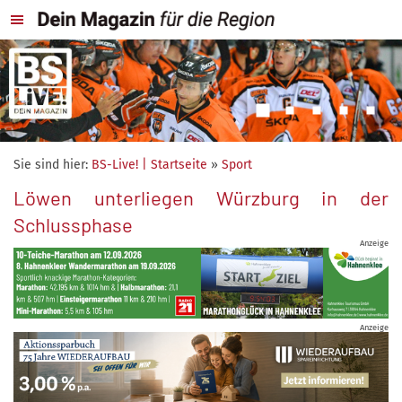
Sie sind hier:
BS-Live! | Startseite
»
Sport
Löwen unterliegen Würzburg in der
Schlussphase
Anzeige
Anzeige