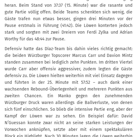
heran. Beim Stand von 37:37 (15. Minute) war die rasante und
gute Partie völlig offen. Beide Teams schenkten sich wenig, die
Gäste trafen nun etwas besser, gingen drei Minuten vor der
Pause erstmals in Führung (41:42). Die Löwen konterten jedoch
stark und sorgten mit zwei Dreiern von Ferdi Zylka und Adrian
Worthy für das 48:44 zur Pause.
Defensiv hatte das Díaz-Team bis dahin vieles richtig gemacht:
die beiden Würzburger Topscorer Marcus Carr und Davion Mintz
standen zusammen bei lediglich zehn Punkten. Im dritten Viertel
wurde Carr aber offensiv aggressiver, zudem legten die Gäste
defensiv zu. Die Löwen hielten weiterhin mit viel Einsatz dagegen
und führten in der 25. Minute mit 57:52 – auch dank einer
wachsenden Rebound-Überlegenheit und mehreren Punkten aus
zweiten Chancen. Ein Manko gegen den zunehmenden
Würzburger Druck waren allerdings die Ballverluste, von denen
sich fünf einschlichen. So blieb die intensive Partie eng, aber der
Kampf der Löwen war zu sehen. Ein Beispiel dafür: David
N’Guessan konnte zwar nicht an seine starken Leistungen der
Vorwochen anknüpfen, setzte aber mit einem spektakulären
Block ein Highlight. Nach 30 Minuten lagen die Löwen weiterhin