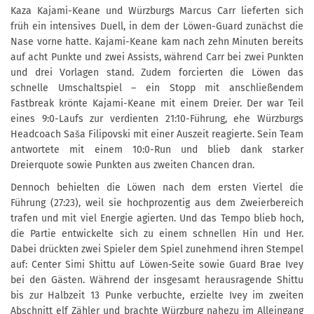
Kaza Kajami-Keane und Würzburgs Marcus Carr lieferten sich
früh ein intensives Duell, in dem der Löwen-Guard zunächst die
Nase vorne hatte. Kajami-Keane kam nach zehn Minuten bereits
auf acht Punkte und zwei Assists, während Carr bei zwei Punkten
und drei Vorlagen stand. Zudem forcierten die Löwen das
schnelle Umschaltspiel – ein Stopp mit anschließendem
Fastbreak krönte Kajami-Keane mit einem Dreier. Der war Teil
eines 9:0-Laufs zur verdienten 21:10-Führung, ehe Würzburgs
Headcoach Saša Filipovski mit einer Auszeit reagierte. Sein Team
antwortete mit einem 10:0-Run und blieb dank starker
Dreierquote sowie Punkten aus zweiten Chancen dran.
Dennoch behielten die Löwen nach dem ersten Viertel die
Führung (27:23), weil sie hochprozentig aus dem Zweierbereich
trafen und mit viel Energie agierten. Und das Tempo blieb hoch,
die Partie entwickelte sich zu einem schnellen Hin und Her.
Dabei drückten zwei Spieler dem Spiel zunehmend ihren Stempel
auf: Center Simi Shittu auf Löwen-Seite sowie Guard Brae Ivey
bei den Gästen. Während der insgesamt herausragende Shittu
bis zur Halbzeit 13 Punke verbuchte, erzielte Ivey im zweiten
Abschnitt elf Zähler und brachte Würzburg nahezu im Alleingang