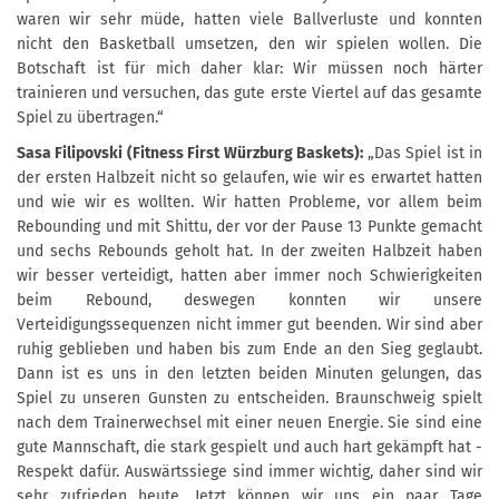
waren wir sehr müde, hatten viele Ballverluste und konnten
nicht den Basketball umsetzen, den wir spielen wollen. Die
Botschaft ist für mich daher klar: Wir müssen noch härter
trainieren und versuchen, das gute erste Viertel auf das gesamte
Spiel zu übertragen.“
Sasa Filipovski (Fitness First Würzburg Baskets):
„Das Spiel ist in
der ersten Halbzeit nicht so gelaufen, wie wir es erwartet hatten
und wie wir es wollten. Wir hatten Probleme, vor allem beim
Rebounding und mit Shittu, der vor der Pause 13 Punkte gemacht
und sechs Rebounds geholt hat. In der zweiten Halbzeit haben
wir besser verteidigt, hatten aber immer noch Schwierigkeiten
beim Rebound, deswegen konnten wir unsere
Verteidigungssequenzen nicht immer gut beenden. Wir sind aber
ruhig geblieben und haben bis zum Ende an den Sieg geglaubt.
Dann ist es uns in den letzten beiden Minuten gelungen, das
Spiel zu unseren Gunsten zu entscheiden. Braunschweig spielt
nach dem Trainerwechsel mit einer neuen Energie. Sie sind eine
gute Mannschaft, die stark gespielt und auch hart gekämpft hat -
Respekt dafür. Auswärtssiege sind immer wichtig, daher sind wir
sehr zufrieden heute. Jetzt können wir uns ein paar Tage