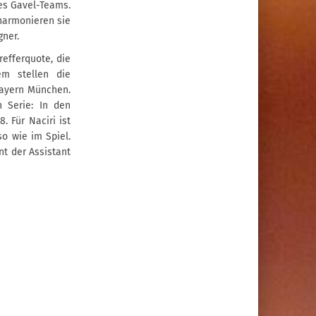
des Gavel-Teams.
 harmonieren sie
gner.
refferquote, die
em stellen die
Bayern München.
n Serie: In den
 Für Naciri ist
o wie im Spiel.
nt der Assistant