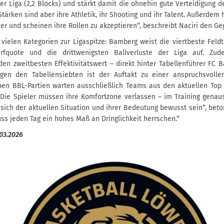
er Liga (2,2 Blocks) und stärkt damit die ohnehin gute Verteidigung 
Stärken sind aber ihre Athletik, ihr Shooting und ihr Talent. Außerdem
er und scheinen ihre Rollen zu akzeptieren“, beschreibt Naciri den Ge
 vielen Kategorien zur Ligaspitze: Bamberg weist die viertbeste Feldt
rfquote und die drittwenigsten Ballverluste der Liga auf. Zud
en zweitbesten Effektivitätswert – direkt hinter Tabellenführer FC 
gen den Tabellensiebten ist der Auftakt zu einer anspruchsvolle
en BBL-Partien warten ausschließlich Teams aus den aktuellen Top 8.
 Die Spieler müssen ihre Komfortzone verlassen – im Training genaus
sich der aktuellen Situation und ihrer Bedeutung bewusst sein“, beto
ss jeden Tag ein hohes Maß an Dringlichkeit herrschen.“
.03.2026