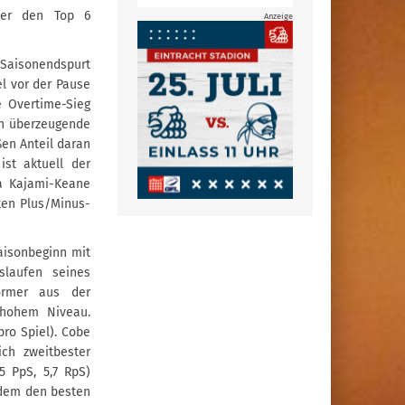
ter den Top 6
Anzeige
 Saisonendspurt
l vor der Pause
e Overtime-Sieg
en überzeugende
en Anteil daran
st aktuell der
za Kajami-Keane
ten Plus/Minus-
aisonbeginn mit
slaufen seines
ormer aus der
 hohem Niveau.
pro Spiel). Cobe
ch zweitbester
 PpS, 5,7 RpS)
udem den besten