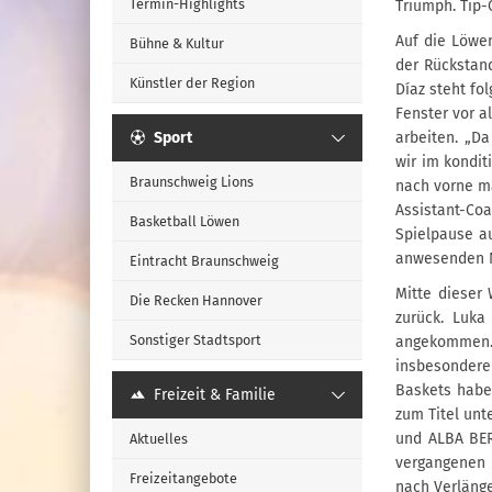
Termin-Highlights
Triumph. Tip-O
Auf die Löwen
Bühne & Kultur
der Rückstan
Künstler der Region
Díaz steht fo
Fenster vor a
Sport
arbeiten. „Da
wir im kondi
Braunschweig Lions
nach vorne m
Assistant-Co
Basketball Löwen
Spielpause a
anwesenden Na
Eintracht Braunschweig
Mitte dieser
Die Recken Hannover
zurück. Luka
Sonstiger Stadtsport
angekommen.
insbesondere 
Baskets habe
Freizeit & Familie
zum Titel unt
und ALBA BERL
Aktuelles
vergangenen 
Freizeitangebote
nach Verläng