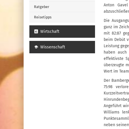
Anton Gavel
Ratgeber
abzuschließe
Reisetipps
Die Ausgangs
ganz im Zeich
Wirtschaft
mit 82:87 ge
beim Debüt v
Leistung gege
Wissenschaft
haben auch d
effektivste 
überzeugte mi
Wert im Team 
Der Bamberge
75:98 verlo
Kurzzeitver
Hinrundenbe
Angeführt wir
Williams len
Punktesammle
neben seinem