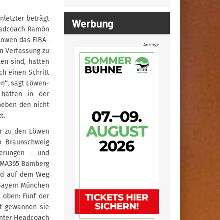
nletzter beträgt
Werbung
Headcoach Ramón
 Löwen das FIBA-
Anzeige
en Verfassung zu
len sind, hatten
h einen Schritt
n“, sagt Löwen-
 hätten in der
neben den nicht
t.
er zu den Löwen
n Braunschweig
erungen – und
 BMA365 Bamberg
nd auf dem Weg
 Bayern München
 oben: Fünf der
zt gewannen sie
unter Headcoach