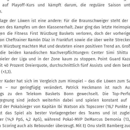
 auf Playoff-Kurs und kämpft darum, die reguläre Saison un
n.
lage der Löwen ist eine andere: Für die Braunschweiger steht der
en des Kampfes um den Klassenerhalt. Zwar ging das letzte Heimspie
gen die Fitness First Würzburg Baskets verloren, doch der vorherig
on Cheftrainer Ramón Díaz in Frankfurt sowie die über weite Streck
n Würzburg machten Mut und deuteten einen positiven Trend an. Groß
ie beiden kanadischen Nachverpflichtungen: Center Simi Shittu i
Spieler der Liga und in der Zone kaum zu stoppen. Point Guard Ka
t 40 Prozent Dreierquote, durchschnittlich fünf Assists und dem bes
(+3,3).
r Kader hat sich im Vergleich zum Hinspiel – das die Löwen zum S
ren – nur geringfügig verändert. Patrick Heckmann ist nach Au
trags zu den Telekom Baskets Bonn gewechselt. Die Top-Perf
gegnung sind jedoch weiterhin dabei und spielen konstant auf
d der Pokalsieger von Kapitän Ibi Watson als Topscorer (16,7 Punkte 
kt das Spiel als bester Vorlagengeber des Teams und ist zuglei
r (14,9 PpS, 4,2 ApS), während Pokal-MVP DeMarcus Demonia (13,5
 Scoring auch als Rebounder überzeugt. Mit EJ Onu stellt Bamberg z