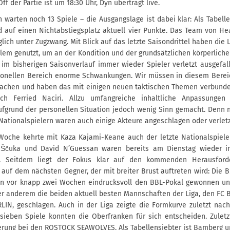
ff der Partie ist um 18:30 Uhr, Dyn überträgt live.
 warten noch 13 Spiele – die Ausgangslage ist dabei klar: Als Tabelle
d auf einen Nichtabstiegsplatz aktuell vier Punkte. Das Team von 
lglich unter Zugzwang. Mit Blick auf das letzte Saisondrittel haben die
llem genutzt, um an der Kondition und der grundsätzlichen körperlich
 im bisherigen Saisonverlauf immer wieder Spieler verletzt ausgefal
tionellen Bereich enorme Schwankungen. Wir müssen in diesem Bereic
achen und haben das mit einigen neuen taktischen Themen verbunde
ach Ferried Naciri. Allzu umfangreiche inhaltliche Anpassungen
ufgrund der personellen Situation jedoch wenig Sinn gemacht. Denn 
tionalspielern waren auch einige Akteure angeschlagen oder verletz
 Woche kehrte mit Kaza Kajami-Keane auch der letzte Nationalspiel
 Ščuka und David N’Guessan waren bereits am Dienstag wieder i
 Seitdem liegt der Fokus klar auf den kommenden Herausford
auf dem nächsten Gegner, der mit breiter Brust auftreten wird: Die
n vor knapp zwei Wochen eindrucksvoll den BBL-Pokal gewonnen u
er anderem die beiden aktuell besten Mannschaften der Liga, den FC
IN, geschlagen. Auch in der Liga zeigte die Formkurve zuletzt nach
sieben Spiele konnten die Oberfranken für sich entscheiden. Zulet
erung bei den ROSTOCK SEAWOLVES. Als Tabellensiebter ist Bamberg 