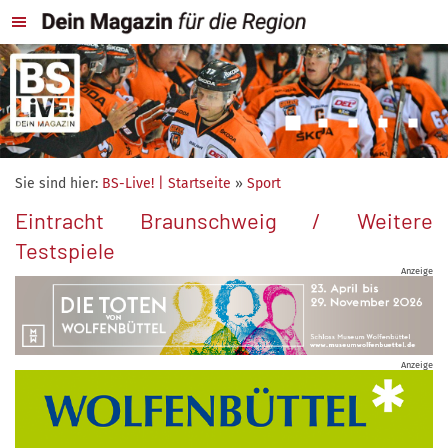
Sie sind hier:
BS-Live! | Startseite
»
Sport
Eintracht Braunschweig / Weitere
Testspiele
Anzeige
Anzeige