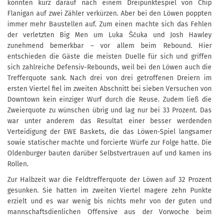
konnten kurz darauf nach einem Dreipunktespiel von Chip
Flanigan auf zwei Zähler verkürzen. Aber bei den Löwen poppten
immer mehr Baustellen auf. Zum einen machte sich das Fehlen
der verletzten Big Men um Luka Ščuka und Josh Hawley
zunehmend bemerkbar – vor allem beim Rebound. Hier
entschieden die Gäste die meisten Duelle für sich und griffen
sich zahlreiche Defensiv-Rebounds, weil bei den Löwen auch die
Trefferquote sank. Nach drei von drei getroffenen Dreiern im
ersten Viertel fiel im zweiten Abschnitt bei sieben Versuchen von
Downtown kein einziger Wurf durch die Reuse. Zudem ließ die
Zweierquote zu wünschen übrig und lag nur bei 33 Prozent. Das
war unter anderem das Resultat einer besser werdenden
Verteidigung der EWE Baskets, die das Löwen-Spiel langsamer
sowie statischer machte und forcierte Würfe zur Folge hatte. Die
Oldenburger bauten darüber Selbstvertrauen auf und kamen ins
Rollen.
Zur Halbzeit war die Feldtrefferquote der Löwen auf 32 Prozent
gesunken. Sie hatten im zweiten Viertel magere zehn Punkte
erzielt und es war wenig bis nichts mehr von der guten und
mannschaftsdienlichen Offensive aus der Vorwoche beim