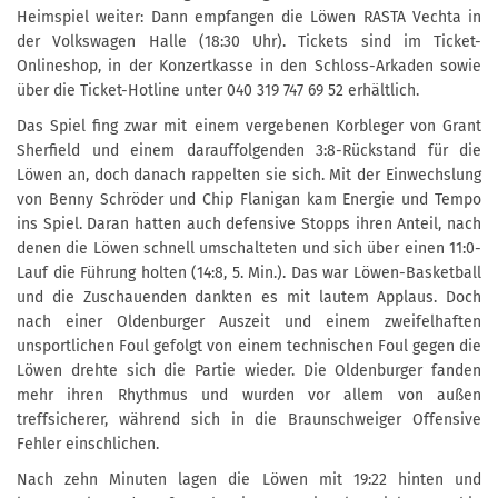
Heimspiel weiter: Dann empfangen die Löwen RASTA Vechta in
der Volkswagen Halle (18:30 Uhr). Tickets sind im Ticket-
Onlineshop, in der Konzertkasse in den Schloss-Arkaden sowie
über die Ticket-Hotline unter 040 319 747 69 52 erhältlich.
Das Spiel fing zwar mit einem vergebenen Korbleger von Grant
Sherfield und einem darauffolgenden 3:8-Rückstand für die
Löwen an, doch danach rappelten sie sich. Mit der Einwechslung
von Benny Schröder und Chip Flanigan kam Energie und Tempo
ins Spiel. Daran hatten auch defensive Stopps ihren Anteil, nach
denen die Löwen schnell umschalteten und sich über einen 11:0-
Lauf die Führung holten (14:8, 5. Min.). Das war Löwen-Basketball
und die Zuschauenden dankten es mit lautem Applaus. Doch
nach einer Oldenburger Auszeit und einem zweifelhaften
unsportlichen Foul gefolgt von einem technischen Foul gegen die
Löwen drehte sich die Partie wieder. Die Oldenburger fanden
mehr ihren Rhythmus und wurden vor allem von außen
treffsicherer, während sich in die Braunschweiger Offensive
Fehler einschlichen.
Nach zehn Minuten lagen die Löwen mit 19:22 hinten und