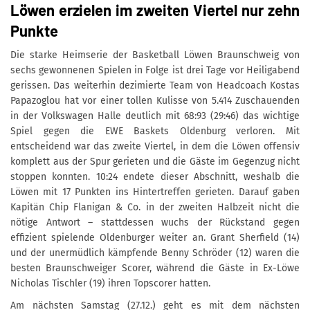
Löwen erzielen im zweiten Viertel nur zehn
Punkte
Die starke Heimserie der Basketball Löwen Braunschweig von
sechs gewonnenen Spielen in Folge ist drei Tage vor Heiligabend
gerissen. Das weiterhin dezimierte Team von Headcoach Kostas
Papazoglou hat vor einer tollen Kulisse von 5.414 Zuschauenden
in der Volkswagen Halle deutlich mit 68:93 (29:46) das wichtige
Spiel gegen die EWE Baskets Oldenburg verloren. Mit
entscheidend war das zweite Viertel, in dem die Löwen offensiv
komplett aus der Spur gerieten und die Gäste im Gegenzug nicht
stoppen konnten. 10:24 endete dieser Abschnitt, weshalb die
Löwen mit 17 Punkten ins Hintertreffen gerieten. Darauf gaben
Kapitän Chip Flanigan & Co. in der zweiten Halbzeit nicht die
nötige Antwort – stattdessen wuchs der Rückstand gegen
effizient spielende Oldenburger weiter an. Grant Sherfield (14)
und der unermüdlich kämpfende Benny Schröder (12) waren die
besten Braunschweiger Scorer, während die Gäste in Ex-Löwe
Nicholas Tischler (19) ihren Topscorer hatten.
Am nächsten Samstag (27.12.) geht es mit dem nächsten