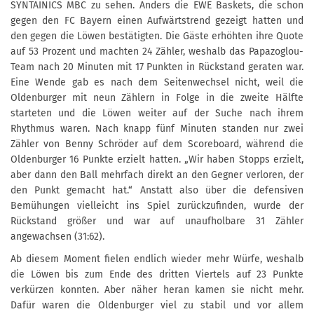
SYNTAINICS MBC zu sehen. Anders die EWE Baskets, die schon
gegen den FC Bayern einen Aufwärtstrend gezeigt hatten und
den gegen die Löwen bestätigten. Die Gäste erhöhten ihre Quote
auf 53 Prozent und machten 24 Zähler, weshalb das Papazoglou-
Team nach 20 Minuten mit 17 Punkten in Rückstand geraten war.
Eine Wende gab es nach dem Seitenwechsel nicht, weil die
Oldenburger mit neun Zählern in Folge in die zweite Hälfte
starteten und die Löwen weiter auf der Suche nach ihrem
Rhythmus waren. Nach knapp fünf Minuten standen nur zwei
Zähler von Benny Schröder auf dem Scoreboard, während die
Oldenburger 16 Punkte erzielt hatten. „Wir haben Stopps erzielt,
aber dann den Ball mehrfach direkt an den Gegner verloren, der
den Punkt gemacht hat.“ Anstatt also über die defensiven
Bemühungen vielleicht ins Spiel zurückzufinden, wurde der
Rückstand größer und war auf unaufholbare 31 Zähler
angewachsen (31:62).
Ab diesem Moment fielen endlich wieder mehr Würfe, weshalb
die Löwen bis zum Ende des dritten Viertels auf 23 Punkte
verkürzen konnten. Aber näher heran kamen sie nicht mehr.
Dafür waren die Oldenburger viel zu stabil und vor allem