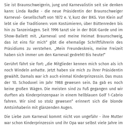
Sie ist Braunschweigerin, jung und Karnevalistin seit sie denken
kann: Linda Radke - die neue Präsidentin der Braunschweiger
Karneval- Gesellschaft von 1872 e. V, kurz der BKG. Von Klein auf
lebt sie die Traditionen: vom Kostümieren, über Büttenreden bis
hin zu Tanzeinlagen. Seit 1996 tanzt sie in der BGK-Garde und im
Show-Ballett mit. „Karneval und meine Heimat Braunschweig,
das ist eins für mich“ gibt die ehemalige Schriftführerin des
Präsidiums zu verstehen. „Mein Freundeskreis, meine Freizeit
haben sich immer um den Karneval gedreht! Bis heute!“
Gerührt fährt sie fort: „die Mitglieder kennen mich schon als ich
noch Windeln anhatte. Jetzt haben sie mich zu ihrer Präsidentin
gewählt. Damals war ich auch einmal Kinderprinzessin. Das muss
der 10. Schoduvel im Jahr 1988 gewesen sein. Da gab es noch
keine großen Wägen. Die meisten sind zu Fuß gegangen und wir
durften als Kinderprinzenpaar in einem hellblauen Golf 1-Cabrio
fahren. Wir sind so stolz gewesen“ erinnert sich die blonde
Amtsinhaberin mit glänzenden Augen.
Die Liebe zum Karneval kommt nicht von ungefähr - ihre Mutter
war schon Kinderprinzessin und ihr Opa war selbst viele Jahre im