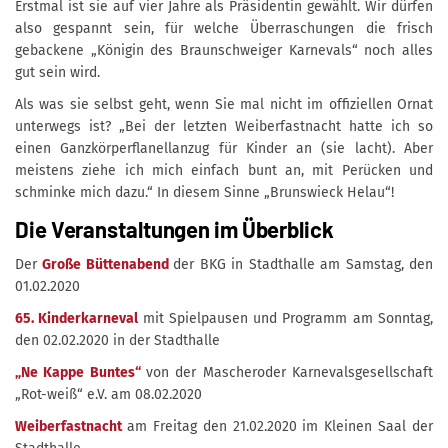
Erstmal ist sie auf vier Jahre als Präsidentin gewählt. Wir dürfen
also gespannt sein, für welche Überraschungen die frisch
gebackene „Königin des Braunschweiger Karnevals“ noch alles
gut sein wird.
Als was sie selbst geht, wenn Sie mal nicht im offiziellen Ornat
unterwegs ist? „Bei der letzten Weiberfastnacht hatte ich so
einen Ganzkörperflanellanzug für Kinder an (sie lacht). Aber
meistens ziehe ich mich einfach bunt an, mit Perücken und
schminke mich dazu.“ In diesem Sinne „Brunswieck Helau“!
Die Veranstaltungen im Überblick
Der
Große Büttenabend
der BKG in Stadthalle am Samstag, den
01.02.2020
65. Kinderkarneval
mit Spielpausen und Programm am Sonntag,
den 02.02.2020 in der Stadthalle
„Ne Kappe Buntes“
von der Mascheroder Karnevalsgesellschaft
„Rot-weiß“ e.V. am 08.02.2020
Weiberfastnacht
am Freitag den 21.02.2020 im Kleinen Saal der