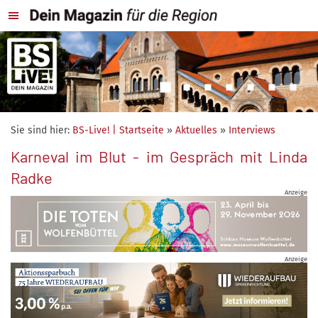
Sie sind hier:
BS-Live! | Startseite
»
Aktuelles
»
Interviews
Karneval im Blut - im Gespräch mit Linda
Radke
Anzeige
Anzeige