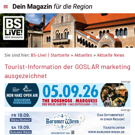
Sie sind hier:
BS-Live! | Startseite
»
Aktuelles
»
Aktuelle News
Tourist-Information der GOSLAR marketing
ausgezeichnet
Anzeige
Anzeige