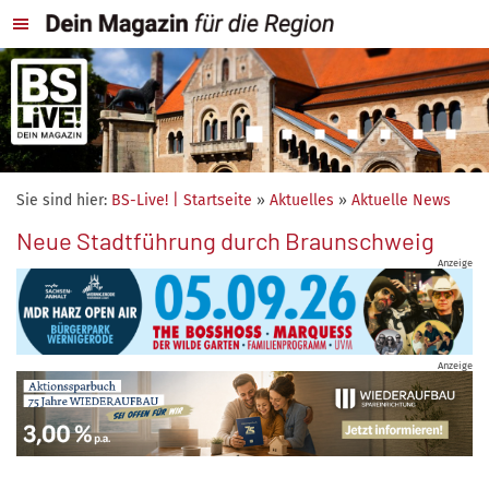
Sie sind hier:
BS-Live! | Startseite
»
Aktuelles
»
Aktuelle News
Neue Stadtführung durch Braunschweig
Anzeige
Anzeige