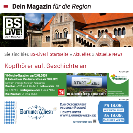
Sie sind hier:
BS-Live! | Startseite
»
Aktuelles
»
Aktuelle News
Kopfhörer auf, Geschichte an
Anzeige
Anzeige