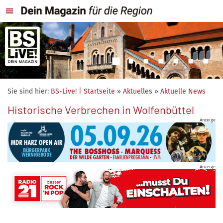
Sie sind hier:
BS-Live! | Startseite
»
Aktuelles
»
Aktuelle News
Historische Verbrechen in Wolfenbüttel
Anzeige
Anzeige