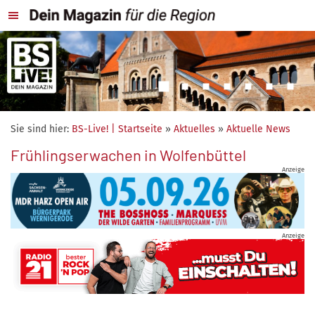
Sie sind hier:
BS-Live! | Startseite
»
Aktuelles
»
Aktuelle News
Frühlingserwachen in Wolfenbüttel
Anzeige
Anzeige