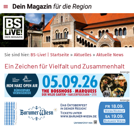
Sie sind hier:
BS-Live! | Startseite
»
Aktuelles
»
Aktuelle News
Ein Zeichen für Vielfalt und Zusammenhalt
Anzeige
Anzeige