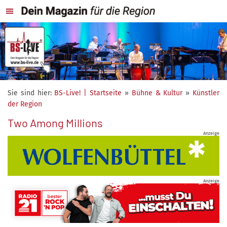
Sie sind hier:
BS-Live! | Startseite
»
Bühne & Kultur
»
Künstler
der Region
Two Among Millions
Anzeige
Anzeige