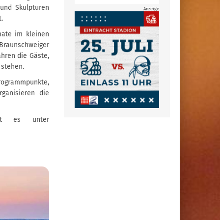
und Skulpturen
Anzeige
.
mate im kleinen
raunschweiger
hren die Gäste,
 stehen.
rogrammpunkte,
ganisieren die
ibt es unter