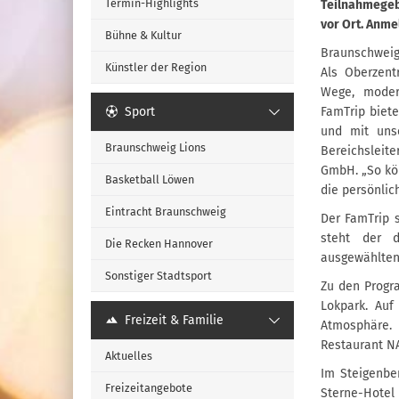
Termin-Highlights
Teilnahmegeb
vor Ort. Anme
Bühne & Kultur
Braunschweig
Künstler der Region
Als Oberzent
Wege, modern
Sport
FamTrip biete
und mit unse
Braunschweig Lions
Bereichsleit
GmbH. „So kö
Basketball Löwen
die persönlic
Eintracht Braunschweig
Der FamTrip s
steht der di
Die Recken Hannover
ausgewählten
Sonstiger Stadtsport
Zu den Progr
Lokpark. Auf
Freizeit & Familie
Atmosphäre. 
Restaurant N
Aktuelles
Im Steigenbe
Freizeitangebote
Sterne-Hotel