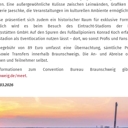
n. Eine außergewöhnliche Kulisse zwischen Leinwänden, Grafiken 
lerie Jaeschke, die Veranstaltungen im kulturellen Ambiente ermöglicht
se präsentiert sich zudem ein historischer Raum für exklusive For
rtlich wird es beim Besuch des Eintracht-Stadions der B
sstätten GmbH: Auf den Spuren des Fußballpioniers Konrad Koch erfa
Stadion als Eventlocation nutzen lässt – dort, wo sonst Profis und Fans
megebühr von 89 Euro umfasst eine Übernachtung, sämtliche P
sowie Transfers innerhalb Braunschweigs. Die An- und Abreise or
en und Teilnehmer selbst.
nformationen zum Convention Bureau Braunschweig g
hweig.de/meet
.
.03.2026