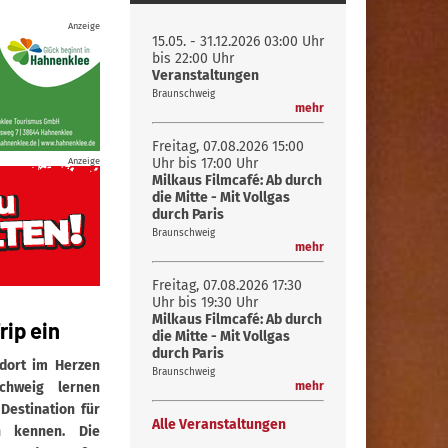
Anzeige
15.05. - 31.12.2026
03:00 Uhr
bis 22:00 Uhr
Veranstaltungen
Braunschweig
mehr
Freitag, 07.08.2026
15:00
Anzeige
Uhr bis 17:00 Uhr
Milkaus Filmcafé: Ab durch
die Mitte - Mit Vollgas
durch Paris
Braunschweig
mehr
Freitag, 07.08.2026
17:30
Uhr bis 19:30 Uhr
Milkaus Filmcafé: Ab durch
ip ein
die Mitte - Mit Vollgas
durch Paris
ndort im Herzen
Braunschweig
chweig lernen
mehr
Destination für
Alle Veranstaltungen
n kennen. Die