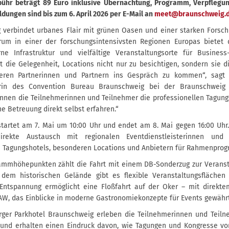
ühr beträgt 89 Euro inklusive Übernachtung, Programm, Verpflegu
ldungen sind bis zum 6. April 2026 per E-Mail an
meet@braunschweig.
 verbindet urbanes Flair mit grünen Oasen und einer starken Forsch
rum in einer der forschungsintensivsten Regionen Europas bietet 
e Infrastruktur und vielfältige Veranstaltungsorte für Business
t die Gelegenheit, Locations nicht nur zu besichtigen, sondern sie d
ren Partnerinnen und Partnern ins Gespräch zu kommen“, sagt N
erin des Convention Bureau Braunschweig bei der Braunschweig 
nnen die Teilnehmerinnen und Teilnehmer die professionellen Tagung
he Betreuung direkt selbst erfahren.“
tartet am 7. Mai um 10:00 Uhr und endet am 8. Mai gegen 16:00 Uhr.
rekte Austausch mit regionalen Eventdienstleisterinnen und -d
 Tagungshotels, besonderen Locations und Anbietern für Rahmenpro
ammhöhepunkten zählt die Fahrt mit einem DB-Sonderzug zur Veranst
 dem historischen Gelände gibt es flexible Veranstaltungsflächen i
Entspannung ermöglicht eine Floßfahrt auf der Oker – mit direkt
AW, das Einblicke in moderne Gastronomiekonzepte für Events gewährt
rger Parkhotel Braunschweig erleben die Teilnehmerinnen und Teiln
 und erhalten einen Eindruck davon, wie Tagungen und Kongresse vo