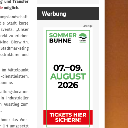
ng und Transfer
de
möglich.
Werbung
ungslandschaft.
die Stadt kurze
Anzeige
-Events. „Unser
irekt zu erleben
ina Bierwirth,
Stadtmarketing
sstrukturen und
 Im Mittelpunkt
ienstleistern,
gramme.
altungslocation
n industrieller
em Ausstieg zum
.
ehmer das Vier-
r Ort umgesetzt