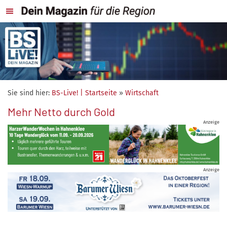
Sie sind hier:
BS-Live! | Startseite
»
Wirtschaft
Mehr Netto durch Gold
Anzeige
Anzeige