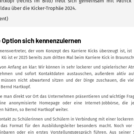
rtkopf (rechts im Bild) freut sich gemeinsam mit Patrick
ldau über die Kicker-Trophäe 2024.
ent)
e Option sich kennenzulernen
ensvertreter, der vom Konzept des Karriere Kicks überzeugt ist, ist
 KG ist er 2025 bereits zum dritten Mal beim Karriere Kick in Braunsch
von Anfang an klar: Wir können in sehr lockerer und spielerischer A
ehmen und sofort Kontaktdaten austauschen, außerdem aktiv auf
müssen nicht abwartend sitzen und der Dinge zuschauen, die vie
 Bernd Hartkopf.
e man direkt vor Ort das Unternehmen präsentieren und wichtige Frag
ine anonymisierte Homepage oder eine Internet-Jobbörse, die je
n hätten, so Bernd Hartkopf weiter.
ontakt zu Schülerinnen und Schülern in Verbindung mit einer lockere
 das Format für den Ausbildungsleiter besonders macht. Noch vor
einbaren oder ein erstes Vorstellungsgespräch führen. Aus seiner 