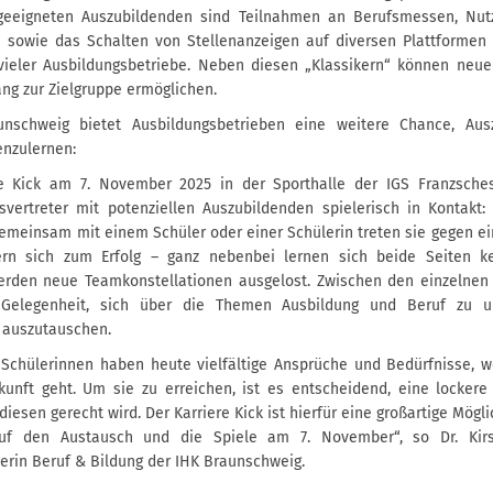
eeigneten Auszubildenden sind Teilnahmen an Berufsmessen, Nutz
 sowie das Schalten von Stellenanzeigen auf diversen Plattformen 
eler Ausbildungsbetriebe. Neben diesen „Klassikern“ können neue
ng zur Zielgruppe ermöglichen.
nschweig bietet Ausbildungsbetrieben eine weitere Chance, Aus
nzulernen:
e Kick am 7. November 2025 in der Sporthalle der IGS Franzsch
vertreter mit potenziellen Auszubildenden spielerisch in Kontakt
emeinsam mit einem Schüler oder einer Schülerin treten sie gegen e
rn sich zum Erfolg – ganz nebenbei lernen sich beide Seiten ke
erden neue Teamkonstellationen ausgelost. Zwischen den einzelnen 
 Gelegenheit, sich über die Themen Ausbildung und Beruf zu u
 auszutauschen.
 Schülerinnen haben heute vielfältige Ansprüche und Bedürfnisse, 
ukunft geht. Um sie zu erreichen, ist es entscheidend, eine locker
diesen gerecht wird. Der Karriere Kick ist hierfür eine großartige Mögli
uf den Austausch und die Spiele am 7. November“, so Dr. Kirs
terin Beruf & Bildung der IHK Braunschweig.