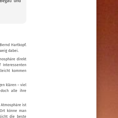
 Begau und
 Bernd Hartkopf.
weig dabei.
tmosphäre direkt
 Interessenten
lleicht kommen
en klären – viel
doch alle ihre
n Atmosphäre ist
 Ort könne man
Sicht die beste