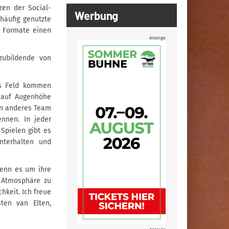
en der Social-
Werbung
häufig genutzte
 Formate einen
Anzeige
zubildende von
es Feld kommen
: auf Augenhöhe
in anderes Team
nnen. In jeder
Spielen gibt es
nterhalten und
wenn es um ihre
e Atmosphäre zu
chkeit. Ich freue
ten van Elten,