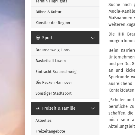
Termin-Highlights
Suche nach g
Media-Kanäle
Bühne & Kultur
Maßnahmen vi
Künstler der Region
weiteren Zuga
Die IHK Brau
Sport
morgen kenne
Braunschweig Lions
Beim Karrier
Unternehmens
Basketball Löwen
und per Du. G
an und kicke
Eintracht Braunschweig
Spielrunde w
Die Recken Hannover
ausreichend
Kontaktdaten
Sonstiger Stadtsport
„Schüler und
berufliche Z
Freizeit & Familie
schaffen, die 
mich sehr a
Aktuelles
Abteilungslei
Freizeitangebote