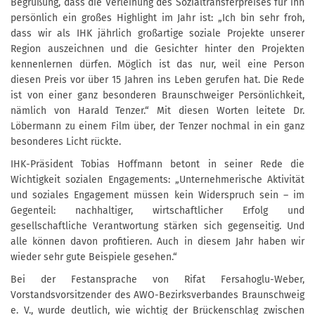
Begrüßung, dass die Verleihung des Sozialtransferpreises für ihn
persönlich ein großes Highlight im Jahr ist: „Ich bin sehr froh,
dass wir als IHK jährlich großartige soziale Projekte unserer
Region auszeichnen und die Gesichter hinter den Projekten
kennenlernen dürfen. Möglich ist das nur, weil eine Person
diesen Preis vor über 15 Jahren ins Leben gerufen hat. Die Rede
ist von einer ganz besonderen Braunschweiger Persönlichkeit,
nämlich von Harald Tenzer.“ Mit diesen Worten leitete Dr.
Löbermann zu einem Film über, der Tenzer nochmal in ein ganz
besonderes Licht rückte.
IHK-Präsident Tobias Hoffmann betont in seiner Rede die
Wichtigkeit sozialen Engagements: „Unternehmerische Aktivität
und soziales Engagement müssen kein Widerspruch sein – im
Gegenteil: nachhaltiger, wirtschaftlicher Erfolg und
gesellschaftliche Verantwortung stärken sich gegenseitig. Und
alle können davon profitieren. Auch in diesem Jahr haben wir
wieder sehr gute Beispiele gesehen.“
Bei der Festansprache von Rifat Fersahoglu-Weber,
Vorstandsvorsitzender des AWO-Bezirksverbandes Braunschweig
e. V., wurde deutlich, wie wichtig der Brückenschlag zwischen