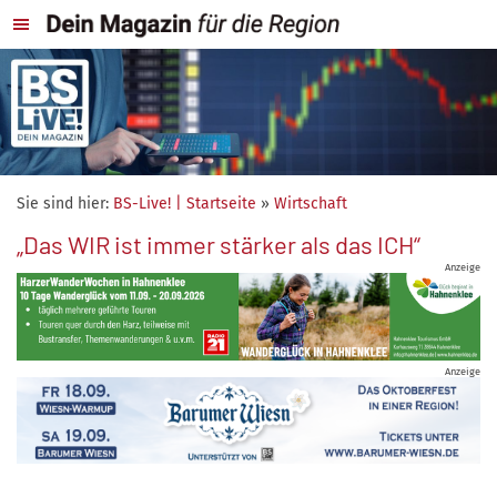
Sie sind hier:
BS-Live! | Startseite
»
Wirtschaft
„Das WIR ist immer stärker als das ICH“
Anzeige
Anzeige