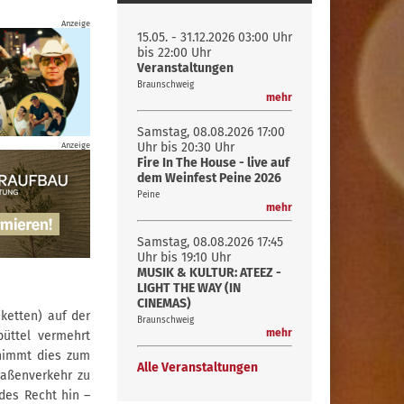
Anzeige
15.05. - 31.12.2026
03:00 Uhr
bis 22:00 Uhr
Veranstaltungen
Braunschweig
mehr
Samstag, 08.08.2026
17:00
Anzeige
Uhr bis 20:30 Uhr
Fire In The House - live auf
dem Weinfest Peine 2026
Peine
mehr
Samstag, 08.08.2026
17:45
Uhr bis 19:10 Uhr
MUSIK & KULTUR: ATEEZ -
LIGHT THE WAY (IN
CINEMAS)
ketten) auf der
Braunschweig
mehr
büttel vermehrt
 nimmt dies zum
Alle Veranstaltungen
raßenverkehr zu
des Recht hin –