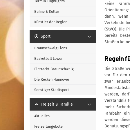
Termin-Highlights
keine Fahrr
Orientierung:
Bühne & Kultur
dann, wenn 
Künstler der Region
Verkehrsteil
(StVO). Die P
bereits bes
Sport
Straßen keine
Braunschweig Lions
Regeln f
Basketball Löwen
Die Straßenv
Eintracht Braunschweig
vor. Für den 
Die Recken Hannover
zwar erlaub
Mindestabsta
Sonstiger Stadtsport
werden, dar
Verständnis f
Freizeit & Familie
mehr Sicherh
Fahrbahn ein
Aktuelles
werden diese
Benutzungspfl
Freizeitangebote