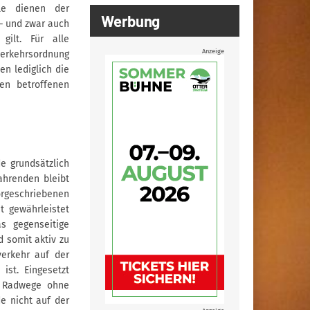
le dienen der
Werbung
 – und zwar auch
gilt. Für alle
Anzeige
erkehrsordnung
n lediglich die
en betroffenen
e grundsätzlich
ahrenden bleibt
rgeschriebenen
t gewährleistet
s gegenseitige
 somit aktiv zu
verkehr auf der
ist. Eingesetzt
h Radwege ohne
e nicht auf der