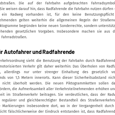
adstraßen. Die auf der Fahrbahn aufgebrachten Fahrradsymbo
 Sie weisen darauf hin, dass Radfahrende die Fahrbahn nutzen dürfen
ein Radweg vorhanden ist, für den keine Benutzungspflicht 
nehmenden gelten weiterhin die allgemeinen Regeln der Straßenv
iktogramme begründen keine neuen Sonderrechte, sondern unterstütze
tehenden gesetzlichen Vorgaben. Insbesondere machen sie aus d
 Fahrradstraßen.
ür Autofahrer und Radfahrende
erkehrsordnung sieht die Benutzung der Fahrbahn durch Radfahrend
motorisierten Verkehr gilt daher weiterhin: Das Überholen von Radf
t, allerdings nur unter strenger Einhaltung des gesetzlich vo
nds von 1,5 Metern innerorts. Kann dieser Sicherheitsabstand nich
f nicht überholt werden. Die neuen Piktogrammketten sollen da
ördern, die Aufmerksamkeit aller Verkehrsteilnehmenden erhöhen und
eit im Straßenverkehr beitragen. Sie verdeutlichen, dass der Rad
 regulärer und gleichberechtigter Bestandteil des Straßenverkehrs 
 Markierungen insbesondere dort, wo in der Vergangenheit durc
icht fälschlicherweise der Eindruck entstanden ist, dass Radfahrend