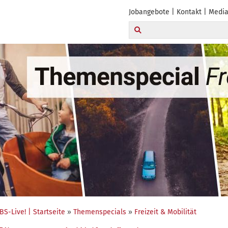
Jobangebote
Kontakt
Media
BS-Live! | Startseite
»
Themenspecials
»
Freizeit & Mobilität