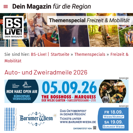
Sie sind hier:
BS-Live! | Startseite
»
Themenspecials
»
Freizeit &
Mobilität
Auto- und Zweiradmeile 2026
Anzeige
Anzeige