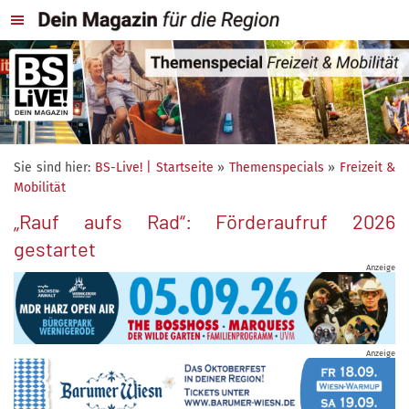
Sie sind hier:
BS-Live! | Startseite
»
Themenspecials
»
Freizeit &
Mobilität
„Rauf aufs Rad“: Förderaufruf 2026
gestartet
Anzeige
Anzeige