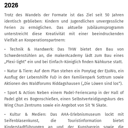
2026
Trotz des Wandels der Formate ist das Ziel seit 50 Jahren
identisch geblieben: Kindern und Jugendlichen unvergessliche
Ferien zu ermöglichen. Das aktuelle Jubiläumsprogramm
unterstreicht diese Kreativität mit einer beeindruckenden
Vielfalt an Kooperationspartnern:
• Technik & Handwerk: Das THW bietet den Bau von
Schwedenstühlen an, die makerAcademy lädt zum Bau eines
„Plexi-light“ ein und bei Einfach-Königlich finden Nähkurse statt.
• Natur & Tiere: Auf dem Plan stehen ein Ponytag der EJuWo, ein
Ausflug der Lebenshilfe FuD in den Familienpark Sottrum sowie
Aktionen des Waldforums Riddagshausen („Die Löwen sind los“).
• Sport & Action: Neben einem Padel-Feriencamp in der Hall of
Padel gibt es Bogenschießen, einen Selbstverteidigungskurs des
Wing Chun Zentrums sowie ein Angebot von Sit 'N Skate.
• Kultur & Medien: Das AHA-Erlebnismuseum lockt mit
Seifenblasenkunst, die Touristinformation bietet
Kinderstadtführungen an und der Kunstverein sowie die