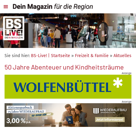
Sie sind hier:
BS-Live! | Startseite
»
Freizeit & Familie
»
Aktuelles
50 Jahre Abenteuer und Kindheitsträume
Anzeige
Anzeige