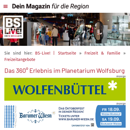
Sie sind hier:
BS-Live! | Startseite
»
Freizeit & Familie
»
Freizeitangebote
Das 360° Erlebnis im Planetarium Wolfsburg
Anzeige
Anzeige